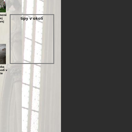
mené
tipy v okolí
ej
vej
oba
odí v
te