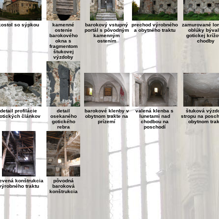
kostol so sýpkou
kamenné
barokový vstupný
prechod výrobného
zamurované lo
ostenie
portál s pôvodným
a obytného traktu
oblúky býval
barokového
kamenným
gotickej krížo
okna s
ostením
chodby
fragmentom
štukovej
výzdoby
detail profilácie
detail
barokové klenby v
valená klenba s
štuková výzd
otických článkov
osekaného
obytnom trakte na
lunetami nad
stropu na posch
gotického
prízemí
chodbou na
obytnom trak
rebra
poschodí
evená konštrukcia
pôvodná
výrobného traktu
baroková
konštrukcia