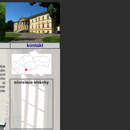
kontakt
kla
ním
sti
eho
súvisiace stránky
 aj
ste
ola