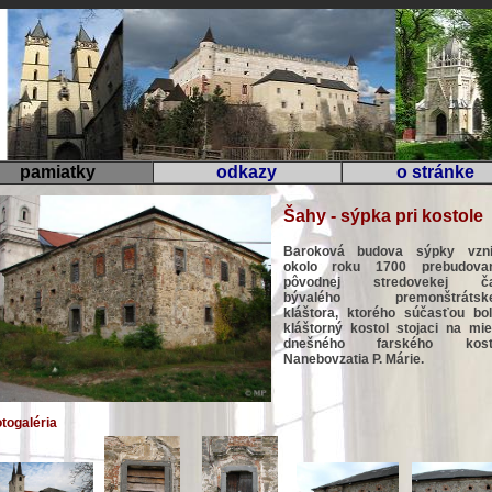
pamiatky
odkazy
o stránke
Šahy - sýpka pri kostole
Baroková budova sýpky vzni
okolo roku 1700 prebudova
pôvodnej stredovekej ča
bývalého premonštrátsk
kláštora, ktorého súčasťou bol
kláštorný kostol stojaci na mie
dnešného farského kost
Nanebovzatia P. Márie.
togaléria