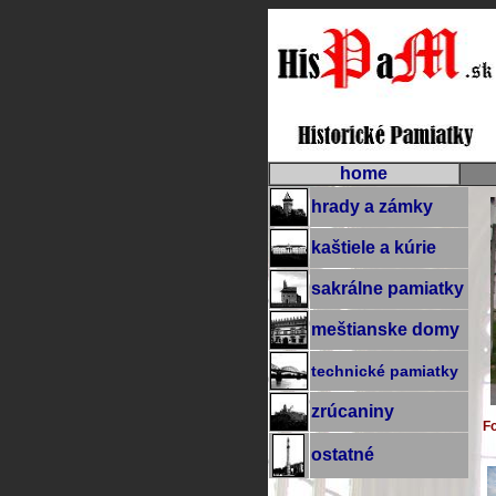
home
hrady a zámky
kaštiele a kúrie
sakrálne pamiatky
meštianske domy
technické pamiatky
zrúcaniny
Fo
ostatné