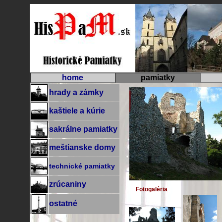
home
pamiatky
hrady a zámky
kaštiele a kúrie
sakrálne pamiatky
meštianske domy
technické pamiatky
zrúcaniny
Fotogaléria
ostatné