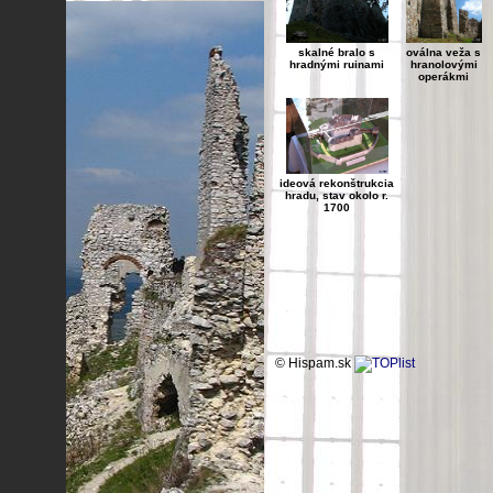
skalné bralo s
oválna veža s
hradnými ruinami
hranolovými
operákmi
ideová rekonštrukcia
hradu, stav okolo r.
1700
© Hispam.sk