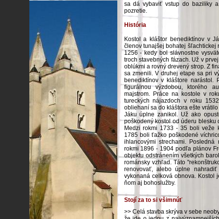
sa dá vybaviť vstup do baziliky a 
pozretie.
História
Kostol a kláštor benediktínov v 
členov tunajšej bohatej šľachtickej 
1256 - kedy bol slávnostne vysvä
troch stavebných fázach. Už v prve
oblúkmi a rovný drevený strop. Z f
sa zmenili. V druhej etape sa pri 
benediktínov v kláštore narástol. 
figurálnou výzdobou, ktorého a
majstrom. Práce na kostole v rok
tureckých nájazdoch v roku 1532
obliehaní sa do kláštora ešte vrátil
Jáku úplne zanikol. Už ako opust
poškodený kostol od úderu blesku d
Medzi rokmi 1733 - 35 boli veže 
1785 boli ťažko poškodené víchric
ihlancovými strechami. Posledná 
rokmi 1896 - 1904 podľa plánov Fre
objektu odstránením všetkých baro
románsky vzhľad. Táto "rekonštrukc
renovovať, alebo úplne nahradi
vykonaná celková obnova. Kostol 
ňom aj bohoslužby.
Stojí za to si všimnúť
>> Celá stavba skrýva v sebe neoby
že ide o jednu z najvýznamnejšíc