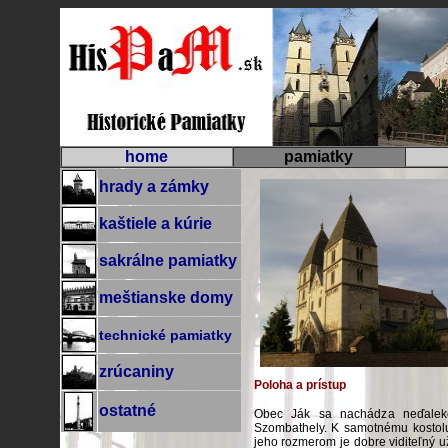
home
pamiatky
hrady a zámky
kaštiele a kúrie
sakrálne pamiatky
meštianske domy
technické pamiatky
zrúcaniny
Poloha a prístup
ostatné
Obec Ják sa nachádza neďalek
Szombathely. K samotnému kostolu
jeho rozmerom je dobre viditeľný už