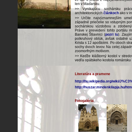
len v Maďarsku.
>> Vynikajúcu sochársku prá
architektonických
článkoch
ako v int
>> Určite najvýznamnejším umel
západné priečelie so vstupným por
sochárskou výzdobou a zdobený
Práve v prevedení tohto portálu mô
Banskej Štiavnici (
pozri tu
). Zaují
polkruhový oblúk, avšak ostatné 
Krista s 12 apoštolmi. Po oboch st
sochy dvoch levov. Na celej západ
zoomorfným motívom.
>> Keďže kláštorný kostol v stredo
vedľa opátskeho kostola románsku
Literatúra a pramene
http://hu.wikipedia.org/wiki/J%
http://huszar.mindenkilapja.hu/ht
Fotogaléria