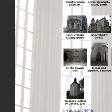
západná fasáda
neskororománsky
(vestverk)
hlavný portál
soch. výzdoba
juhovýchodný
hlavnej apsidy
pohľad
klenba hlavnej
klenba pod
lode
západnou emporou
románska kaplnka
sv. Jakuba, 1250
© Hispam.sk