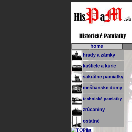
home
hrady a zámky
kaštiele a kúrie
sakrálne pamiatky
meštianske domy
technické pamiatky
zrúcaniny
ostatné