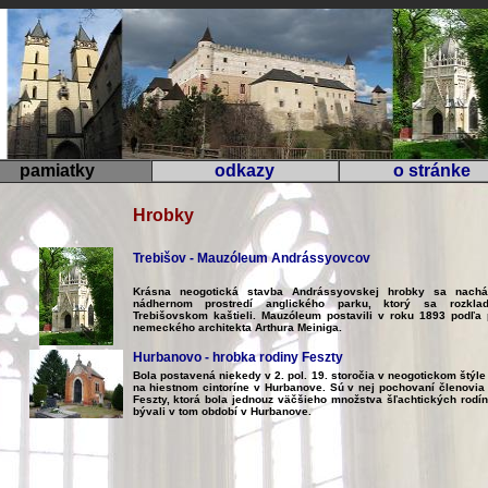
pamiatky
odkazy
o stránke
Hrobky
Trebišov - Mauzóleum Andrássyovcov
Krásna neogotická stavba Andrássyovskej hrobky sa nach
nádhernom prostredí anglického parku, ktorý sa rozkla
Trebišovskom kaštieli. Mauzóleum postavili v roku 1893 podľa 
nemeckého architekta Arthura Meiniga.
Hurbanovo - hrobka rodiny Feszty
Bola postavená niekedy v 2. pol. 19. storočia v neogotickom štýle 
na hiestnom cintoríne v Hurbanove. Sú v nej pochovaní členovia
Feszty, ktorá bola jednouz väčšieho množstva šľachtických rodín
bývali v tom období v Hurbanove.