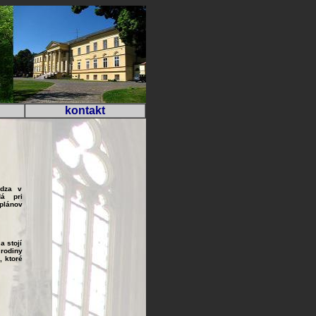
kontakt
ádza v
dá pri
plánov
a stojí
 rodiny
, ktoré